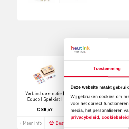
Toestemming
Deze website maakt gebruik
Verbind de emotie |
Ik en mijn gevoelens |
Wij gebruiken cookies om mee
Educo | Spelkist |
Educo | Spelkist |
voor het correct functioneren
DENKSCHAKEL.
DENKSCHAKEL.
€ 88,57
€ 79,36
media, het personaliseren va
privacybeleid
,
cookiebelei
Meer info
Bestel
Meer info
Bestel