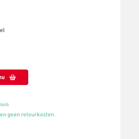
el
nu
huis
 en geen retourkosten.