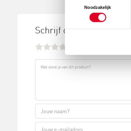
Toestemmingsselectie
Noodzakelijk
Schrijf ook een review
kies het aantal sterren