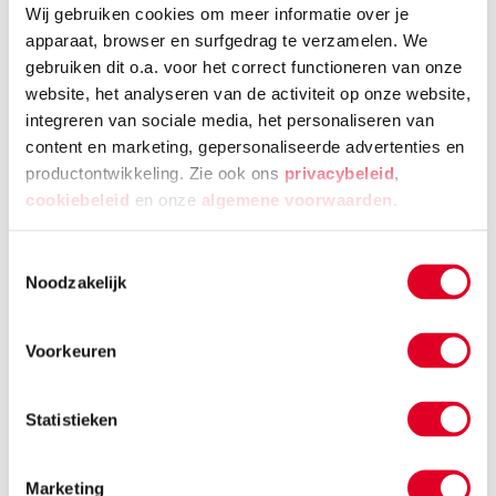
Wij gebruiken cookies om meer informatie over je
bioscoopkaartjes
apparaat, browser en surfgedrag te verzamelen. We
De mogelijkheden zijn eindeloos.
gebruiken dit o.a. voor het correct functioneren van onze
website, het analyseren van de activiteit op onze website,
Dit heb je nodig:
integreren van sociale media, het personaliseren van
content en marketing, gepersonaliseerde advertenties en
Dummyboek A5
productontwikkeling. Zie ook ons
privacybeleid
,
Tekenstift zilver Faber Castell
cookiebeleid
en onze
algemene voorwaarden
.
Tekenstift goud Faber Castell
Kleurpotloden
Toestemmingsselectie
Noodzakelijk
Pritt plakstift
Voorkeuren
Traveljournaling: een herinnering aan
je vakantie
Statistieken
Marketing