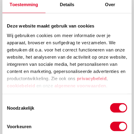
deze blog ontdekt jouw kind al spelend een heleboel
Toestemming
Details
Over
over rekenen en is hij/zij ook bezig met
natuurbeleving en de mentale- en fysieke
ontwikkeling.
Deze website maakt gebruik van cookies
Wij gebruiken cookies om meer informatie over je
Lees meer
apparaat, browser en surfgedrag te verzamelen. We
gebruiken dit o.a. voor het correct functioneren van onze
website, het analyseren van de activiteit op onze website,
integreren van sociale media, het personaliseren van
content en marketing, gepersonaliseerde advertenties en
productontwikkeling. Zie ook ons
privacybeleid
,
cookiebeleid
en onze
algemene voorwaarden
.
Toestemmingsselectie
Noodzakelijk
Voorkeuren
Hoe kan mijn kleuter oefenen met het