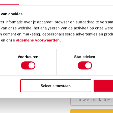
Schrijf ook 
 van cookies
r informatie over je apparaat, browser en surfgedrag te verzam
 van onze website, het analyseren van de activiteit op onze webs
n content en marketing, gepersonaliseerde advertenties en prod
otter en deze snijdt dit
d
en onze
algemene voorwaarden
.
j de prijs is heel mooi.
Voorkeuren
Statistieken
Selectie toestaan