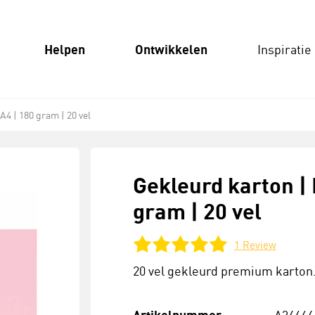
Helpen
Ontwikkelen
Inspiratie
A4 | 180 gram | 20 vel
Gekleurd karton | 
gram | 20 vel
1
Review
20 vel gekleurd premium karton. 
A34664