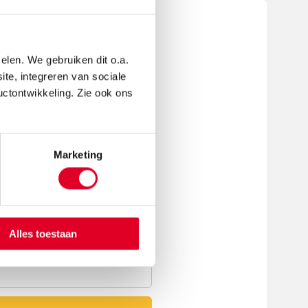
een review
elen. We gebruiken dit o.a.
ite, integreren van sociale
kies het aantal sterren...
uctontwikkeling. Zie ook ons
Marketing
Alles toestaan