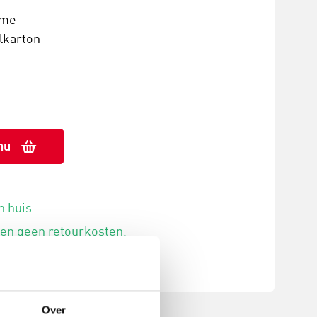
ime
lkarton
nu
n huis
 en geen retourkosten.
Over