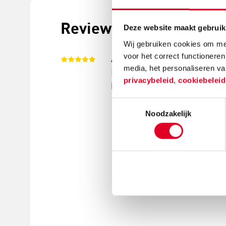
Reviews
Deze website maakt gebruik
Wij gebruiken cookies om mee
voor het correct functioneren
Anita
(08-02-2023)
media, het personaliseren va
Heel fijn karton Ik heb een pl
privacybeleid
,
cookiebelei
karton heel netjes. En daarbi
Toestemmingsselectie
Noodzakelijk