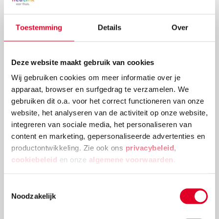
is dat onze handen een duim hebben? Nee? Dan
ontdek je dat snel genoeg bij deze challenge: bouwen
Toestemming
Details
Over
zonder duimen.
Lees meer
Deze website maakt gebruik van cookies
Wij gebruiken cookies om meer informatie over je
apparaat, browser en surfgedrag te verzamelen. We
gebruiken dit o.a. voor het correct functioneren van onze
website, het analyseren van de activiteit op onze website,
integreren van sociale media, het personaliseren van
content en marketing, gepersonaliseerde advertenties en
productontwikkeling. Zie ook ons
privacybeleid
,
cookiebeleid
en onze
algemene voorwaarden
.
Toestemmingsselectie
Noodzakelijk
Speel het supersnelle bouwspelletje