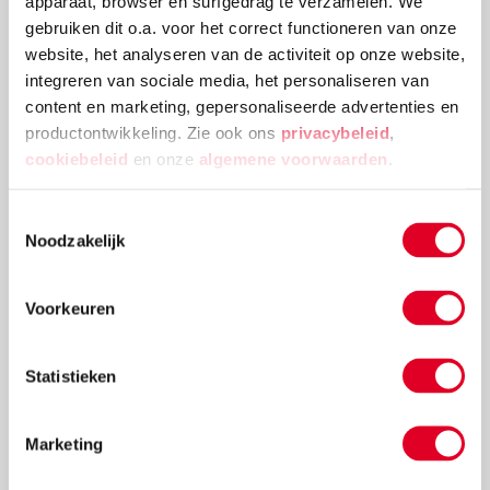
apparaat, browser en surfgedrag te verzamelen. We
vaas blijft heel)
gebruiken dit o.a. voor het correct functioneren van onze
website, het analyseren van de activiteit op onze website,
“Niet spelen met een bal in de kamer!” Hoor je het
integreren van sociale media, het personaliseren van
jezelf ook geregeld roepen? Tja, natuurlijk willen we
content en marketing, gepersonaliseerde advertenties en
niet dat er een lamp sneuvelt, of dat de kat een harde
productontwikkeling. Zie ook ons
privacybeleid
,
voetbal tegen zijn kop krijgt. Maar voor kinderen zijn
cookiebeleid
en onze
algemene voorwaarden
.
ballen nou eenmaal onweerstaanbaar. Ook binnen.
Daarom in deze blog: 7 balspelletjes die
Toestemmingsselectie
woonkamerproof zijn.
Noodzakelijk
Lees meer
Voorkeuren
Statistieken
Marketing