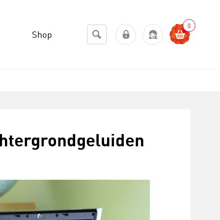
0
Shop
chtergrondgeluiden