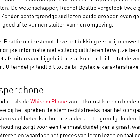
ten. De wetenschapper, Rachel Beattie vergeleek twee 
. Zonder achtergrondgeluid lazen beide groepen even goe
 goed af te kunnen sluiten van hun omgeving.
s Beattie ondersteunt deze ontdekking een vrij nieuwe th
grijke informatie niet volledig uitfilteren terwijl ze bezi
iet afsluiten voor bijgeluiden zou kunnen leiden tot de 
. Uiteindelijk leidt dit tot de bij dyslexie karakterstie
sperphone
oduct als de
WhisperPhone
zou uitkomst kunnen bieden.
e bij het spreken de stem rechtstreeks naar het oor gaa
stem veel beter kan horen zonder achtergrondgeluiden. 
rhouding zorgt voor een tienmaal duidelijker signaal, w
treren en waardoor het proces van leren lezen en taal g