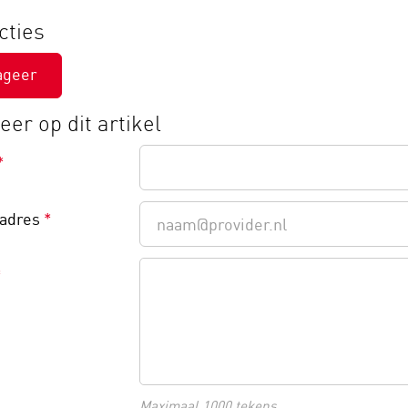
cties
ageer
er op dit artikel
*
ladres
*
*
Maximaal 1000 tekens