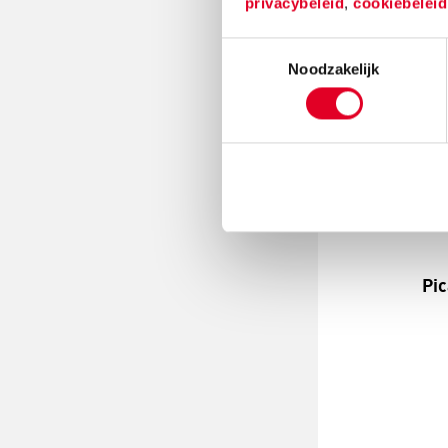
privacybeleid
,
cookiebelei
Toestemmingsselectie
Noodzakelijk
Pic