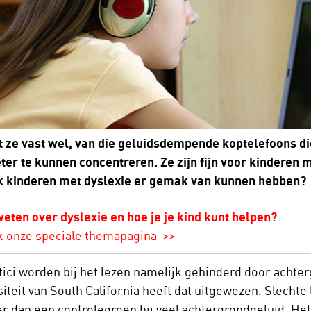
t ze vast wel, van die geluidsdempende koptelefoons di
eter te kunnen concentreren. Ze zijn fijn voor kinderen
k kinderen met dyslexie er gemak van kunnen hebben?
eten over dyslexie en hoe je je kind kunt helpen?
k onze
speciale themapagina >>
tici worden bij het lezen namelijk gehinderd door acht
siteit van South California heeft dat uitgewezen. Slecht
er dan een controlegroep bij veel achtergrondgeluid. H