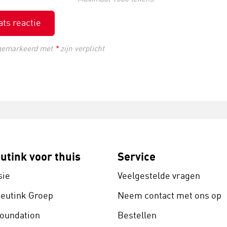
ats reactie
gemarkeerd met
*
zijn verplicht
utink voor thuis
Service
sie
Veelgestelde vragen
Heutink Groep
Neem contact met ons op
Foundation
Bestellen