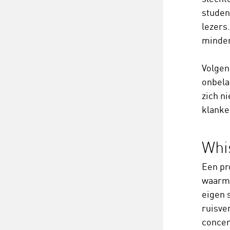
studen
lezers
minder
Volgen
onbelan
zich n
klanken
Whi
Een pr
waarme
eigen 
ruisve
concen