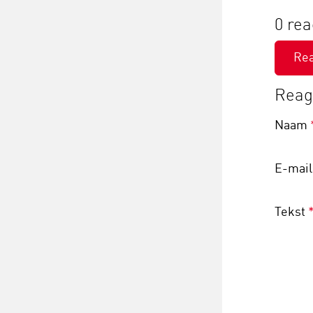
0 rea
Re
Reage
Naam
E-mai
Tekst