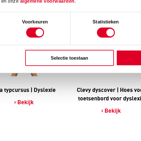
d
en onze
algemene voorwaarden
.
Voorkeuren
Statistieken
Selectie toestaan
a typcursus | Dyslexie
Clevy dyscover | Hoes vo
toetsenbord voor dyslex
Bekijk
Bekijk