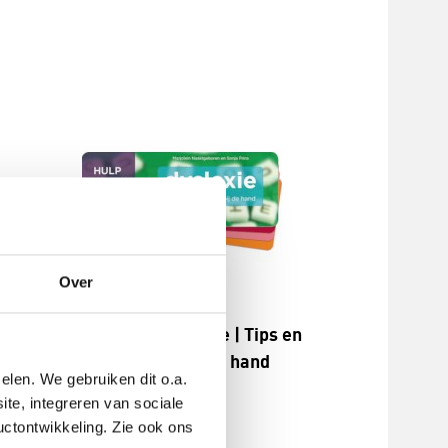
Over
Hulpwaaier dyslexie | Tips en
strategiën bij de hand
elen. We gebruiken dit o.a.
Bekijk
ite, integreren van sociale
uctontwikkeling. Zie ook ons