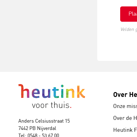
Pla
Velden 
Over He
Onze mis
Over de 
Anders Celsiusstraat 15
7442 PB Nijverdal
Heutink 
Tel: 0548 - 53 67 00