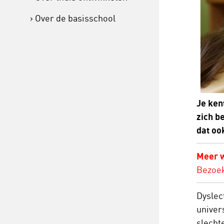
Over de basisschool
Je ken
zich b
dat oo
Meer w
Bezoe
Dyslec
univer
slecht