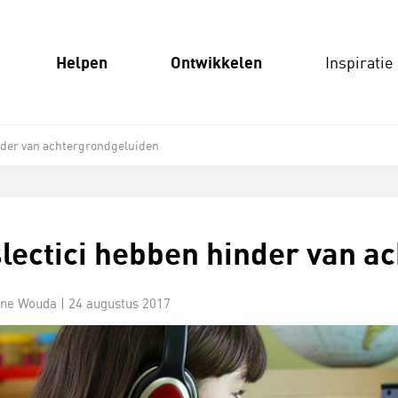
Helpen
Ontwikkelen
Inspiratie
nder van achtergrondgeluiden
lectici hebben hinder van a
ine Wouda |
24 augustus 2017