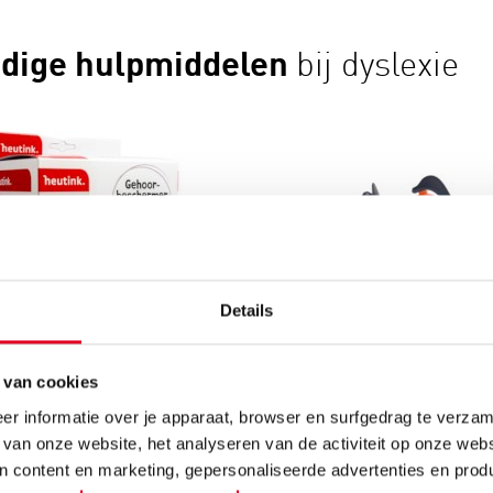
dige hulpmiddelen
bij dyslexie
Details
hoorbeschermer voor
WhisperPhone Junior
 van cookies
kinderen
Bekijk
r informatie over je apparaat, browser en surfgedrag te verzam
Bekijk
 van onze website, het analyseren van de activiteit op onze webs
n content en marketing, gepersonaliseerde advertenties en prod