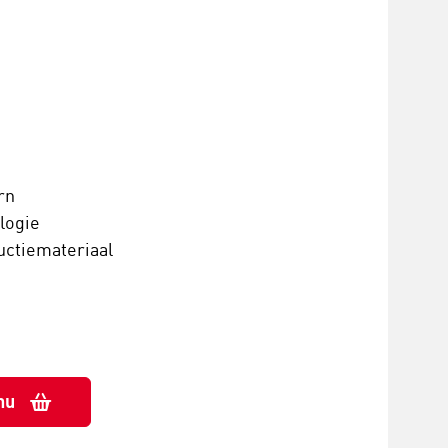
rn
logie
uctiemateriaal
nu