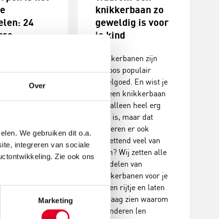
we
knikkerbaan zo
elen: 24
geweldig is voor
rse
je kind
rpvragen
Knikkerbanen zijn
e kind
tijdloos populair
speelgoed. En wist je
n wordt
Over
dat een knikkerbaan
f geboren. Op
niet alleen heel erg
ge leeftijd kan
leuk is, maar dat
ent van de
kinderen er ook
n op hoog
elen. We gebruiken dit o.a.
ontzettend veel van
creatief
ite, integreren van sociale
leren? Wij zetten alle
.* Helaas
uctontwikkeling. Zie ook ons
voordelen van
e creativiteit
knikkerbanen voor je
ienjarige
op een rijtje en laten
d kan nog maar
je graag zien waarom
ent van de
Marketing
je kinderen (en
n op hoog