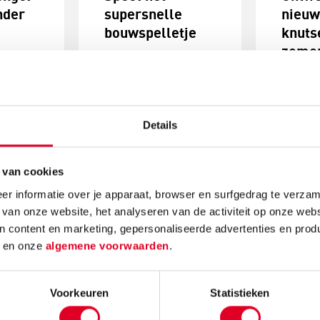
nder
supersnelle
nieu
bouwspelletje
knuts
zome
ij
Hoe goed kan jij
ontwe
e
bouwen onder
voor j
nlijk is
tijdsdruk? En lukt het
en een
je om je tijd te
Iederee
Details
 Nee?
verdelen tussen twee
creatie
dat snel
taken tegelijkertijd?
vijfjari
e
Ontdek het met dit
 van cookies
98 proc
uwen
supersimpele maar
kindere
r informatie over je apparaat, browser en surfgedrag te verzam
.
razend spannende
niveau 
 van onze website, het analyseren van de activiteit op onze webs
bouwspelletje.
denken
n content en marketing, gepersonaliseerde advertenties en prod
neemt di
Lees meer
d
en onze
algemene voorwaarden
.
af. Op t
leeftij
30 proc
Voorkeuren
Statistieken
kindere