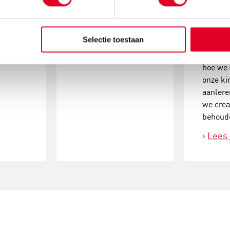
niveau 
denken
twaalfja
Selectie toestaan
dit slec
De vraa
hoe we c
onze k
aanlere
we crea
behoud
Lees