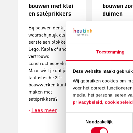
bouwen met klei
bouwen zo
en satéprikkers
duimen
Bij bouwen denk je
Heb je er ooit b
waarschijnlijk als
stilgestaan ho
eerste aan blokken,
handig het eige
Lego, Kapla of ander
dat onze hand
Toestemming
vertrouwd
duim hebben?
constructiespeelgoed.
Dan ontdek je 
Maar wist je dat je ook
genoeg bij dez
Deze website maakt gebruik
fantastische 3D-
challenge: bo
Wij gebruiken cookies om mee
bouwwerken kunt
zonder duimen
voor het correct functioneren
maken met
Lees meer
media, het personaliseren va
satéprikkers?
privacybeleid
,
cookiebelei
Lees meer
Toestemmingsselectie
Noodzakelijk