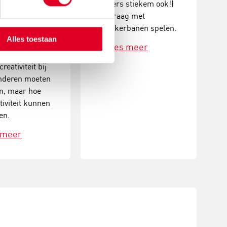
ouders stiekem ook!)
creatief
zo graag met
. Op
knikkerbanen spelen.
rige leeftijd is
Alles toestaan
hts 12 procent.
Lees meer
g is dus niet
reativiteit bij
inderen moeten
n, maar hoe
tiviteit kunnen
en.
 meer