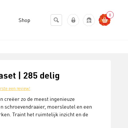
0
Shop
set | 285 delig
erste een review!
en creëer zo de meest ingenieuze
en schroevendraaier, moersleutel en een
n. Traint het ruimtelijk inzicht en de