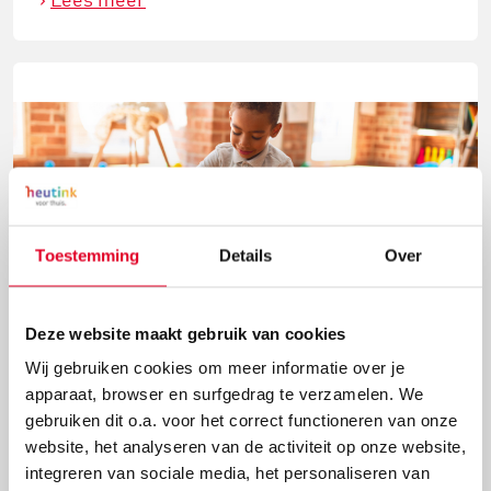
Toestemming
Details
Over
Bouwchallenge: bouwen zonder duimen
Deze website maakt gebruik van cookies
Wij gebruiken cookies om meer informatie over je
Heb je er ooit bij stilgestaan hoe handig het eigenlijk
apparaat, browser en surfgedrag te verzamelen. We
is dat onze handen een duim hebben? Nee? Dan
gebruiken dit o.a. voor het correct functioneren van onze
ontdek je dat snel genoeg bij deze challenge: bouwen
website, het analyseren van de activiteit op onze website,
zonder duimen.
integreren van sociale media, het personaliseren van