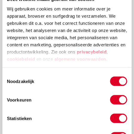
Wij gebruiken cookies om meer informatie over je
apparaat, browser en surfgedrag te verzamelen. We
gebruiken dit o.a. voor het correct functioneren van onze
website, het analyseren van de activiteit op onze website,
integreren van sociale media, het personaliseren van
Bouwchallenge: bouwen zonder duimen
content en marketing, gepersonaliseerde advertenties en
productontwikkeling. Zie ook ons
privacybeleid
,
Heb je er ooit bij stilgestaan hoe handig het eigenlijk
cookiebeleid
en onze
algemene voorwaarden
.
is dat onze handen een duim hebben? Nee? Dan
ontdek je dat snel genoeg bij deze challenge: bouwen
Toestemmingsselectie
zonder duimen.
Noodzakelijk
Lees meer
Voorkeuren
Statistieken