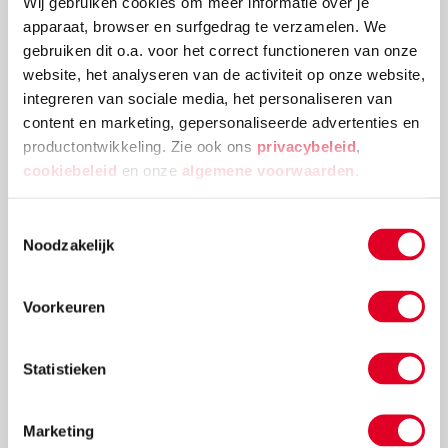
Wij gebruiken cookies om meer informatie over je
apparaat, browser en surfgedrag te verzamelen. We
Bouwchallenge: bouwen zonder duimen
gebruiken dit o.a. voor het correct functioneren van onze
website, het analyseren van de activiteit op onze website,
Heb je er ooit bij stilgestaan hoe handig het eigenlijk
integreren van sociale media, het personaliseren van
is dat onze handen een duim hebben? Nee? Dan
content en marketing, gepersonaliseerde advertenties en
ontdek je dat snel genoeg bij deze challenge: bouwen
productontwikkeling. Zie ook ons
privacybeleid
,
zonder duimen.
cookiebeleid
en onze
algemene voorwaarden
.
Lees meer
Toestemmingsselectie
Noodzakelijk
Voorkeuren
Statistieken
Marketing