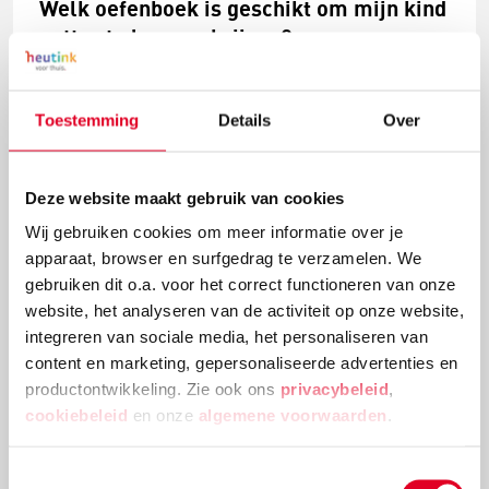
Welk oefenboek is geschikt om mijn kind
netter te leren schrijven?
"Mijn zoon zit in groep 6 en is 9 negen jaar. Hij heeft
een slordig, onduidelijk handschrift. De juf heeft
Toestemming
Details
Over
gevraagd thuis met hem aan de slag te gaan. Graag
wil ik een oefenboek bij jullie bestellen. Kunt u me
adviseren welke het beste voor hem is? Op school
Deze website maakt gebruik van cookies
hebben ze de methode Pennenstreken (verbonden
Wij gebruiken cookies om meer informatie over je
schrift)."
apparaat, browser en surfgedrag te verzamelen. We
Lees meer
gebruiken dit o.a. voor het correct functioneren van onze
website, het analyseren van de activiteit op onze website,
integreren van sociale media, het personaliseren van
content en marketing, gepersonaliseerde advertenties en
productontwikkeling. Zie ook ons
privacybeleid
,
cookiebeleid
en onze
algemene voorwaarden
.
Toestemmingsselectie