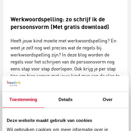
Werkwoordspelling: zo schrijf ik de
persoonsvorm (Met gratis download)
Heeft jouw kind moeite met werkwoordspelling? En
weet je zelf nog wel precies wat de regels bij
werkwoordspelling zijn? In deze blog worden de
regels voor het schrijven van de persoonsvorm nog
eens stap voor stap doorlopen. Ook krijg je per stap
tips om hier samen met jouw kind mee aan de slag te
gaan. Want: veel oefenen is erg belangrijk bij
werkwoordspelling!
Toestemming
Details
Over
Lees meer
Deze website maakt gebruik van cookies
Wij gebruiken cookies om meer informatie over je