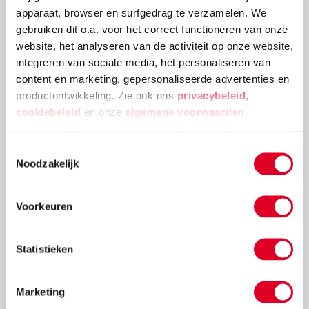
apparaat, browser en surfgedrag te verzamelen. We
gebruiken dit o.a. voor het correct functioneren van onze
website, het analyseren van de activiteit op onze website,
integreren van sociale media, het personaliseren van
content en marketing, gepersonaliseerde advertenties en
productontwikkeling. Zie ook ons
privacybeleid
,
cookiebeleid
en onze
algemene voorwaarden
.
Hoe help ik mijn kleuter met het leren
Toestemmingsselectie
van tegenstellingen, zoals dik en dun of
Noodzakelijk
kort en lang?
Voorkeuren
​Mijn dochter zit in groep 1/2 en is nog niet sterk in het
onderscheiden van meer-minder, dik-dun, lang-kort,
etc. We willen hier graag mee oefenen. Welk
Statistieken
materiaal kunnen we het beste gebruiken?
Lees meer
Marketing