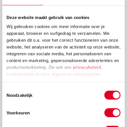
Deze website maakt gebruik van cookies
Wij gebruiken cookies om meer informatie over je
apparaat, browser en surfgedrag te verzamelen. We
gebruiken dit o.a. voor het correct functioneren van onze
website, het analyseren van de activiteit op onze website,
integreren van sociale media, het personaliseren van
content en marketing, gepersonaliseerde advertenties en
productontwikkeling. Zie ook ons
privacybeleid
,
cookiebeleid
en onze
algemene voorwaarden
.
Probeer dit uitdagende spel: planking
Toestemmingsselectie
schuifpuzzel
Noodzakelijk
Je kent ze vast wel, die schuifpuzzels waarop je
tegeltjes zo moet verschuiven dat ze een afbeelding
Voorkeuren
vormen. Zo werkt deze activiteit ook. Maar dan in het
groot, terwijl je aan het planken bent. Een uitdagend