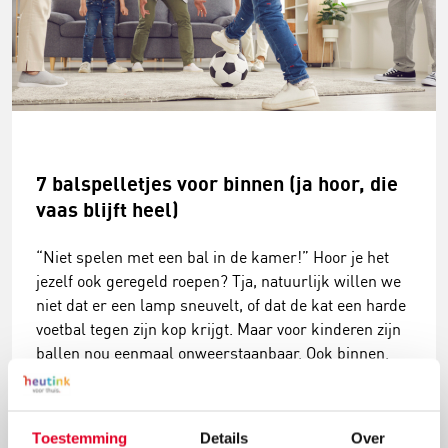
7 balspelletjes voor binnen (ja hoor, die
vaas blijft heel)
“Niet spelen met een bal in de kamer!” Hoor je het
jezelf ook geregeld roepen? Tja, natuurlijk willen we
niet dat er een lamp sneuvelt, of dat de kat een harde
voetbal tegen zijn kop krijgt. Maar voor kinderen zijn
ballen nou eenmaal onweerstaanbaar. Ook binnen.
Daarom in deze blog: 7 balspelletjes die
woonkamerproof zijn.
Lees meer
Toestemming
Details
Over