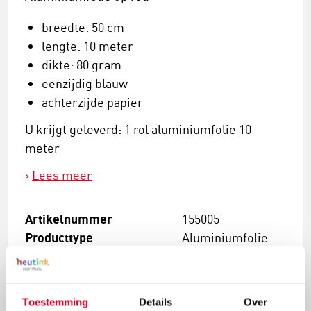
breedte: 50 cm
lengte: 10 meter
dikte: 80 gram
eenzijdig blauw
achterzijde papier
U krijgt geleverd: 1 rol aluminiumfolie 10
meter
Lees meer
Artikelnummer
155005
Producttype
Aluminiumfolie
€ 10,67
Toestemming
Details
Over