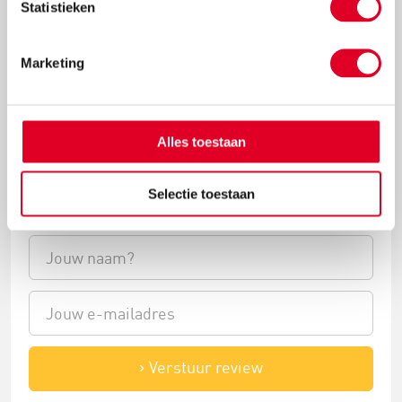
Statistieken
Marketing
kies het aantal sterren...
Alles toestaan
Selectie toestaan
Verstuur review