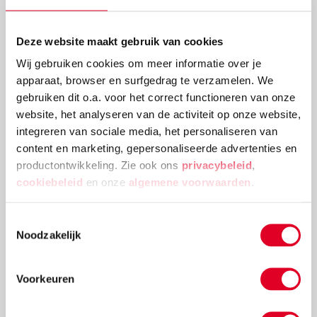
Deze website maakt gebruik van cookies
Wij gebruiken cookies om meer informatie over je
Bestel nu
apparaat, browser en surfgedrag te verzamelen. We
gebruiken dit o.a. voor het correct functioneren van onze
website, het analyseren van de activiteit op onze website,
integreren van sociale media, het personaliseren van
Vandaag besteld, dinsdag in huis
content en marketing, gepersonaliseerde advertenties en
Gratis verzending vanaf € 20 en geen
productontwikkeling. Zie ook ons
privacybeleid
,
retourkosten.
cookiebeleid
en onze
algemene voorwaarden
.
Toestemmingsselectie
Noodzakelijk
Voorkeuren
Schrijf ook een review