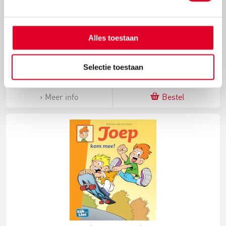
Mijn vriend Grompf - Onze huisyeti | Kijk en Lees | AVI-
stripboek
Alles toestaan
€ 12,50
Selectie toestaan
Meer info
Bestel