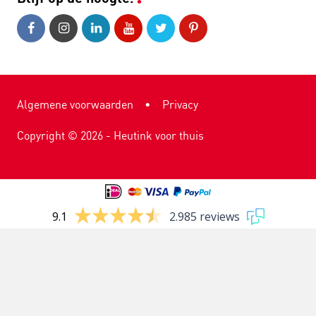
Algemene voorwaarden
•
Privacy
Copyright ©
2026
- Heutink voor thuis
9.1
2.985 reviews