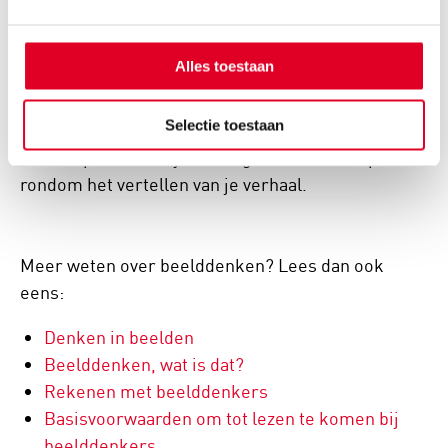
handvatten, waardoor het minder frusterend is
voor jullie beiden. Soms komt het niet op een
Alles toestaan
woord, maar kan het wel een beschrijving geven,
leer het synoniemen aan of laat je kind gewoonweg
Selectie toestaan
aanwijzen waarover hij of zij spreekt. Leer je kind
vooral spelenderwijs om te gaan met de afspraken
rondom het vertellen van je verhaal.
Meer weten over beelddenken? Lees dan ook
eens:
Denken in beelden
Beelddenken, wat is dat?
Rekenen met beelddenkers
B
asisvoorwaarden om tot lezen te komen bij
beelddenkers