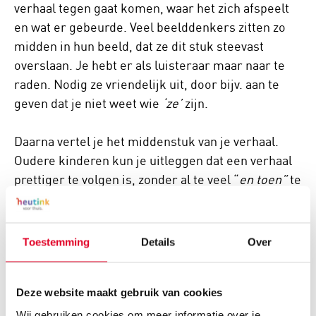
verhaal tegen gaat komen, waar het zich afspeelt
en wat er gebeurde. Veel beelddenkers zitten zo
midden in hun beeld, dat ze dit stuk steevast
overslaan. Je hebt er als luisteraar maar naar te
raden. Nodig ze vriendelijk uit, door bijv. aan te
geven dat je niet weet wie
‘ze’
zijn.
Daarna vertel je het middenstuk van je verhaal.
Oudere kinderen kun je uitleggen dat een verhaal
prettiger te volgen is, zonder al te veel “
en toen”
te
gebruiken. Jongere kinderen kun je uitdagen dit
deel van het verhaal te verlengen door meerdere
details te laten vertellen. Elk verhaal heeft recht op
Toestemming
Details
Over
een mooi einde… al zal het soms anders zijn dan
ze
leefde nog lang en gelukkig
. Leer je kind aan om
het verhaal af te ronden. Zo weet de luisteraar dat
Deze website maakt gebruik van cookies
hij een vraag kan stellen of verder kan gaan met
Wij gebruiken cookies om meer informatie over je