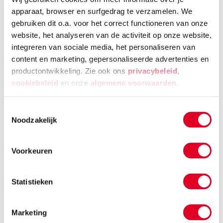
een andere activiteit.
apparaat, browser en surfgedrag te verzamelen. We
gebruiken dit o.a. voor het correct functioneren van onze
website, het analyseren van de activiteit op onze website,
Kaartjes van een
drie/vier/vijf-stappen-verhaal
integreren van sociale media, het personaliseren van
kun je tijdens het oefenen gebruiken. Het kind legt
content en marketing, gepersonaliseerde advertenties en
eerst het verhaal op volgorde neer. Wat soms al
productontwikkeling. Zie ook ons
privacybeleid
,
voor mooie gesprekjes zorgt, want wat is nu het
cookiebeleid
en onze
algemene voorwaarden
.
echte begin? Daarna dagen de plaatjes je kind uit
om zijn verhaal volgordelijk te doen, gebruik te
Toestemmingsselectie
maken van details en het verhaal passend af te
Noodzakelijk
ronden.
Voorkeuren
Geef je kind meerdere handvatten
Als ouder mag je ook dingen leren met vallen en
Statistieken
opstaan. Heb geduld met je kind en met jezelf. Ook
jij hebt mogen stoeien met het volgordelijk
Marketing
vertellen van een verhaal. Leer je kind meerdere